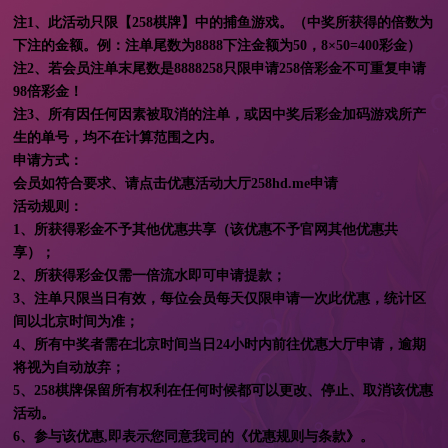
注1、此活动只限【258棋牌】中的捕鱼游戏。（中奖所获得的倍数为
下注的金额。例：注单尾数为8888下注金额为50，8×50=400彩金）
注2、若会员注单末尾数是8888258只限申请258倍彩金不可重复申请
98倍彩金！
注3、所有因任何因素被取消的注单，或因中奖后彩金加码游戏所产
生的单号，均不在计算范围之内。
申请方式：
会员如符合要求、请点击优惠活动大厅258hd.me申请
活动规则：
1、所获得彩金不予其他优惠共享（该优惠不予官网其他优惠共
享）；
2、所获得彩金仅需一倍流水即可申请提款；
3、注单只限当日有效，每位会员每天仅限申请一次此优惠，统计区
间以北京时间为准；
4、所有中奖者需在北京时间当日24小时内前往优惠大厅申请，逾期
将视为自动放弃；
5、258棋牌保留所有权利在任何时候都可以更改、停止、取消该优惠
活动。
6、参与该优惠,即表示您同意我司的《优惠规则与条款》。