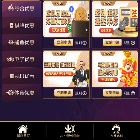
恭喜：
310***
成功办理
亏损救援金 拯救不开心
恭喜：
952***
成功办理
王牌星夜彻夜狂欢
恭喜：
917***
成功办理
忠实258 全勤奖
恭喜：
183***
成功办理
忠实258 全勤奖
恭喜：
926***
成功办理
王牌星夜彻夜狂欢
恭喜：
357***
成功办理
忠实258 全勤奖
恭喜：
357***
成功办理
王牌星夜彻夜狂欢
恭喜：
931***
成功办理
幸运注单8 大奖免费拿回家
恭喜：
714***
成功办理
王牌星夜彻夜狂欢
恭喜：
931***
成功办理
王牌星夜彻夜狂欢